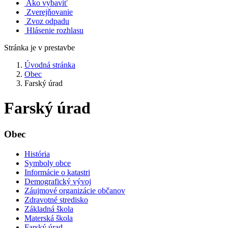
Ako vybaviť
Zverejňovanie
Zvoz odpadu
Hlásenie rozhlasu
Stránka je v prestavbe
Úvodná stránka
Obec
Farský úrad
Farský úrad
Obec
História
Symboly obce
Informácie o katastri
Demografický vývoj
Záujmové organizácie občanov
Zdravotné stredisko
Základná škola
Materská škola
Farský úrad