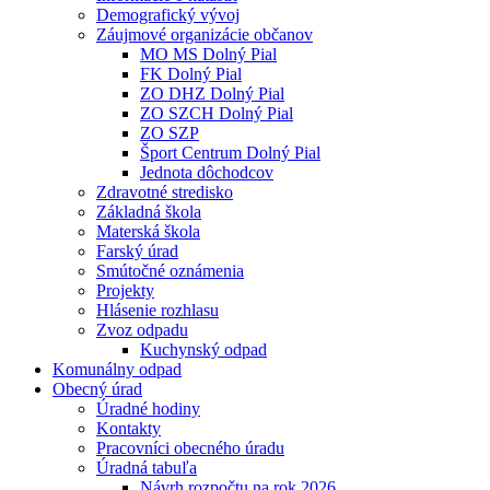
Demografický vývoj
Záujmové organizácie občanov
MO MS Dolný Pial
FK Dolný Pial
ZO DHZ Dolný Pial
ZO SZCH Dolný Pial
ZO SZP
Šport Centrum Dolný Pial
Jednota dôchodcov
Zdravotné stredisko
Základná škola
Materská škola
Farský úrad
Smútočné oznámenia
Projekty
Hlásenie rozhlasu
Zvoz odpadu
Kuchynský odpad
Komunálny odpad
Obecný úrad
Úradné hodiny
Kontakty
Pracovníci obecného úradu
Úradná tabuľa
Návrh rozpočtu na rok 2026