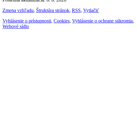
Zmena vzhľadu
,
Štruktúra stránok
,
RSS
,
Vytlačiť
Vyhlásenie o prístupnosti
,
Cookies
,
Vyhlásenie o ochrane súkromia
,
Webové sídlo