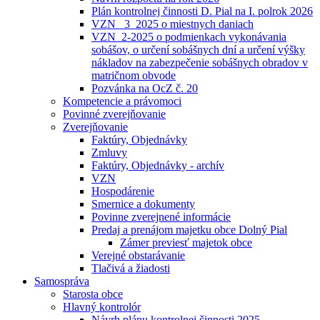
Plán kontrolnej činnosti D. Pial na I. polrok 2026
VZN _3_2025 o miestnych daniach
VZN_2-2025 o podmienkach vykonávania
sobášov, o určení sobášnych dní a určení výšky
nákladov na zabezpečenie sobášnych obradov v
matričnom obvode
Pozvánka na OcZ č. 20
Kompetencie a právomoci
Povinné zverejňovanie
Zverejňovanie
Faktúry, Objednávky
Zmluvy
Faktúry, Objednávky - archív
VZN
Hospodárenie
Smernice a dokumenty
Povinne zverejnené informácie
Predaj a prenájom majetku obce Dolný Pial
Zámer previesť majetok obce
Verejné obstarávanie
Tlačivá a žiadosti
Samospráva
Starosta obce
Hlavný kontrolór
Návrh plánu kontrolnej činnosti 2025