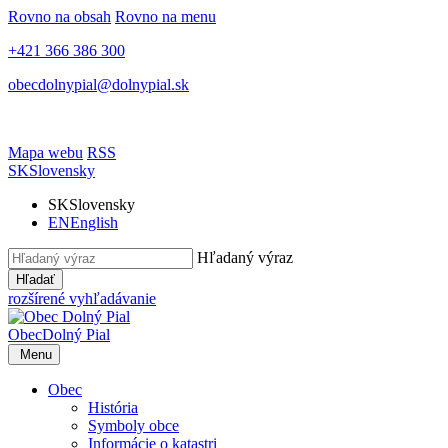
Rovno na obsah
Rovno na menu
+421 366 386 300
obecdolnypial@dolnypial.sk
Mapa webu
RSS
SK
Slovensky
SK
Slovensky
EN
English
Hľadaný výraz
Hľadať
rozšírené vyhľadávanie
Obec
Dolný Pial
Menu
Obec
História
Symboly obce
Informácie o katastri