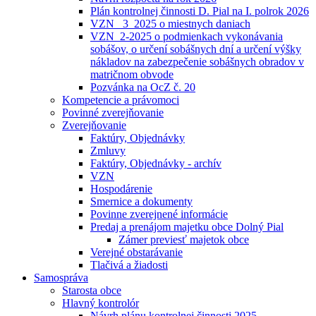
Plán kontrolnej činnosti D. Pial na I. polrok 2026
VZN _3_2025 o miestnych daniach
VZN_2-2025 o podmienkach vykonávania
sobášov, o určení sobášnych dní a určení výšky
nákladov na zabezpečenie sobášnych obradov v
matričnom obvode
Pozvánka na OcZ č. 20
Kompetencie a právomoci
Povinné zverejňovanie
Zverejňovanie
Faktúry, Objednávky
Zmluvy
Faktúry, Objednávky - archív
VZN
Hospodárenie
Smernice a dokumenty
Povinne zverejnené informácie
Predaj a prenájom majetku obce Dolný Pial
Zámer previesť majetok obce
Verejné obstarávanie
Tlačivá a žiadosti
Samospráva
Starosta obce
Hlavný kontrolór
Návrh plánu kontrolnej činnosti 2025