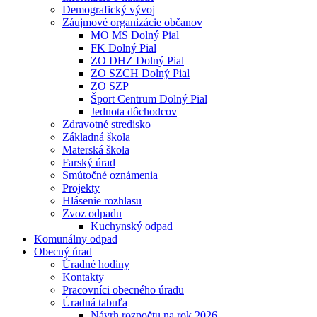
Demografický vývoj
Záujmové organizácie občanov
MO MS Dolný Pial
FK Dolný Pial
ZO DHZ Dolný Pial
ZO SZCH Dolný Pial
ZO SZP
Šport Centrum Dolný Pial
Jednota dôchodcov
Zdravotné stredisko
Základná škola
Materská škola
Farský úrad
Smútočné oznámenia
Projekty
Hlásenie rozhlasu
Zvoz odpadu
Kuchynský odpad
Komunálny odpad
Obecný úrad
Úradné hodiny
Kontakty
Pracovníci obecného úradu
Úradná tabuľa
Návrh rozpočtu na rok 2026