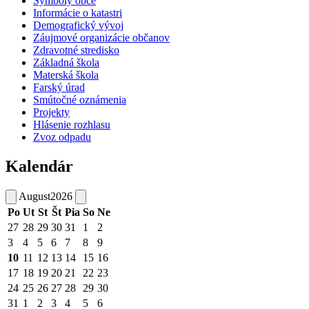
Symboly obce
Informácie o katastri
Demografický vývoj
Záujmové organizácie občanov
Zdravotné stredisko
Základná škola
Materská škola
Farský úrad
Smútočné oznámenia
Projekty
Hlásenie rozhlasu
Zvoz odpadu
Kalendár
August
2026
Po
Ut
St
Št
Pia
So
Ne
27
28
29
30
31
1
2
3
4
5
6
7
8
9
10
11
12
13
14
15
16
17
18
19
20
21
22
23
24
25
26
27
28
29
30
31
1
2
3
4
5
6