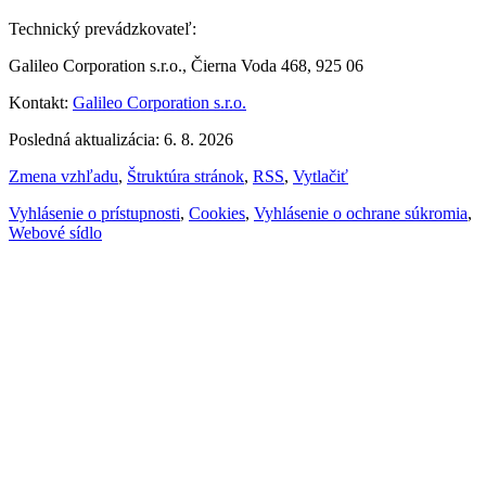
Technický prevádzkovateľ:
Galileo Corporation s.r.o., Čierna Voda 468, 925 06
Kontakt:
Galileo Corporation s.r.o.
Posledná aktualizácia: 6. 8. 2026
Zmena vzhľadu
,
Štruktúra stránok
,
RSS
,
Vytlačiť
Vyhlásenie o prístupnosti
,
Cookies
,
Vyhlásenie o ochrane súkromia
,
Webové sídlo