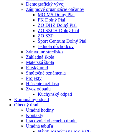
Demografický vývoj
Záujmové organizácie občanov
MO MS Dolný Pial
FK Dolný Pial
ZO DHZ Dolný Pial
ZO SZCH Dolný Pial
ZO SZP
Šport Centrum Dolný Pial
Jednota dôchodcov
Zdravotné stredisko
Základná škola
Materská škola
Farský úrad
Smútočné oznámenia
Projekty
Hlásenie rozhlasu
Zvoz odpadu
Kuchynský odpad
Komunálny odpad
Obecný úrad
Úradné hodiny
Kontakty
Pracovníci obecného úradu
Úradná tabuľa
Návrh rozpočtu na rok 2026