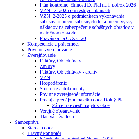
Plán kontrolnej činnosti D. Pial na I. polrok 2026
VZN _3_2025 o miestnych daniach
VZN_2-2025 o podmienkach vykonávania
sobášov, o určení sobášnych dní a určení výšky
nákladov na zabezpečenie sobášnych obradov v
matričnom obvode
Pozvánka na OcZ č. 20
Kompetencie a právomoci
Povinné zverejňovanie
Zverejňovanie
Faktúry, Objednávky
Zmluvy
Faktúry, Objednávky - archív
VZN
Hospodárenie
Smernice a dokumenty
Povinne zverejnené informácie
Predaj a prenájom majetku obce Dolný Pial
Zámer previesť majetok obce
Verejné obstarávanie
Tlačivá a žiadosti
Samospráva
Starosta obce
Hlavný kontrolór
Návrh plánu kontrolnej činnosti 2025