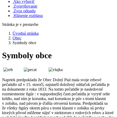
Ako vybaviť
Zverejňovanie
Zvoz odpadu
Hlásenie rozhlasu
Stránka je v prestavbe
Úvodná stránka
Obec
Symboly obce
Symboly obce
Napriek predpokladu že Obec Dolný Pial mala svoje erbové
pečatidlo už v 15. storočí, najstarší doložený odtlačok pečatidla je
na dokumente z roku 1833. Na tomto pečatidle je nasledovné
rozmiestnenie figúr : v najspodnejšej časti pečatidla je vyryté orlie
krídlo, nad ním je korunka, nad korunkou je páv s tromi klasmi
v zobáku, nad pávom je ďalšia otvorená koruna. Predpokladá sa
že všetky figúry okrem páva s tromi klasmi v zobáku sú prvky
ktorých pôvod môžeme nájsť v niektorom z rodových erbov a ktoré