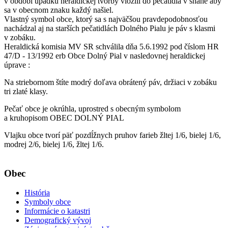
v období úpadku heraldickej tvorby vložili do pečatidla v snahe aby
sa v obecnom znaku každý našiel.
Vlastný symbol obce, ktorý sa s najväčšou pravdepodobnosťou
nachádzal aj na starších pečatidlách Dolného Pialu je páv s klasmi
v zobáku.
Heraldická komisia MV SR schválila dňa 5.6.1992 pod číslom HR
47/D - 13/1992 erb Obce Dolný Pial v nasledovnej heraldickej
úprave :
Na striebornom štíte modrý doľava obrátený páv, držiaci v zobáku
tri zlaté klasy.
Pečať obce je okrúhla, uprostred s obecným symbolom
a kruhopisom OBEC DOLNÝ PIAL
Vlajku obce tvorí päť pozdĺžnych pruhov farieb žltej 1/6, bielej 1/6,
modrej 2/6, bielej 1/6, žltej 1/6.
Obec
História
Symboly obce
Informácie o katastri
Demografický vývoj