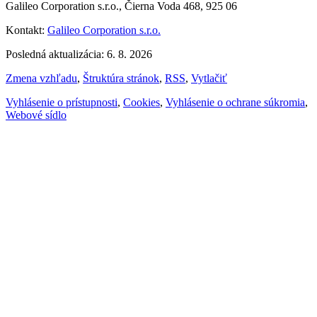
Galileo Corporation s.r.o., Čierna Voda 468, 925 06
Kontakt:
Galileo Corporation s.r.o.
Posledná aktualizácia: 6. 8. 2026
Zmena vzhľadu
,
Štruktúra stránok
,
RSS
,
Vytlačiť
Vyhlásenie o prístupnosti
,
Cookies
,
Vyhlásenie o ochrane súkromia
,
Webové sídlo