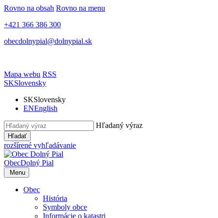
Rovno na obsah
Rovno na menu
+421 366 386 300
obecdolnypial@dolnypial.sk
Mapa webu
RSS
SK
Slovensky
SK
Slovensky
EN
English
Hľadaný výraz
Hľadať
rozšírené vyhľadávanie
Obec
Dolný Pial
Menu
Obec
História
Symboly obce
Informácie o katastri