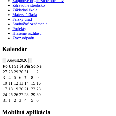
Záujmové organizácie občanov
Zdravotné stredisko
Základná škola
Materská škola
Farský úrad
Smútočné oznámenia
Projekty
Hlásenie rozhlasu
Zvoz odpadu
Kalendár
August
2026
Po
Ut
St
Št
Pia
So
Ne
27
28
29
30
31
1
2
3
4
5
6
7
8
9
10
11
12
13
14
15
16
17
18
19
20
21
22
23
24
25
26
27
28
29
30
31
1
2
3
4
5
6
Mobilná aplikácia