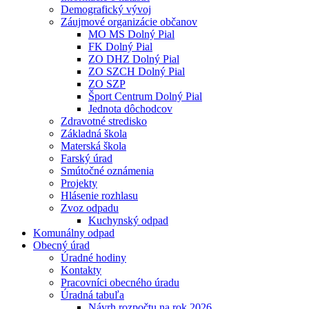
Demografický vývoj
Záujmové organizácie občanov
MO MS Dolný Pial
FK Dolný Pial
ZO DHZ Dolný Pial
ZO SZCH Dolný Pial
ZO SZP
Šport Centrum Dolný Pial
Jednota dôchodcov
Zdravotné stredisko
Základná škola
Materská škola
Farský úrad
Smútočné oznámenia
Projekty
Hlásenie rozhlasu
Zvoz odpadu
Kuchynský odpad
Komunálny odpad
Obecný úrad
Úradné hodiny
Kontakty
Pracovníci obecného úradu
Úradná tabuľa
Návrh rozpočtu na rok 2026