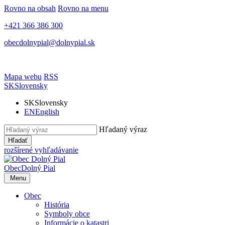
Rovno na obsah
Rovno na menu
+421 366 386 300
obecdolnypial@dolnypial.sk
Mapa webu
RSS
SK
Slovensky
SK
Slovensky
EN
English
Hľadaný výraz
Hľadať
rozšírené vyhľadávanie
Obec
Dolný Pial
Menu
Obec
História
Symboly obce
Informácie o katastri