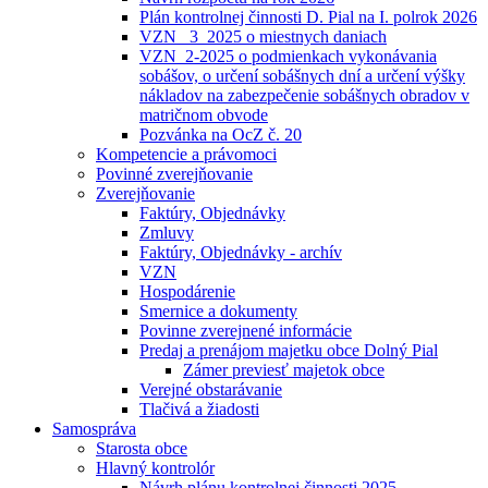
Plán kontrolnej činnosti D. Pial na I. polrok 2026
VZN _3_2025 o miestnych daniach
VZN_2-2025 o podmienkach vykonávania
sobášov, o určení sobášnych dní a určení výšky
nákladov na zabezpečenie sobášnych obradov v
matričnom obvode
Pozvánka na OcZ č. 20
Kompetencie a právomoci
Povinné zverejňovanie
Zverejňovanie
Faktúry, Objednávky
Zmluvy
Faktúry, Objednávky - archív
VZN
Hospodárenie
Smernice a dokumenty
Povinne zverejnené informácie
Predaj a prenájom majetku obce Dolný Pial
Zámer previesť majetok obce
Verejné obstarávanie
Tlačivá a žiadosti
Samospráva
Starosta obce
Hlavný kontrolór
Návrh plánu kontrolnej činnosti 2025