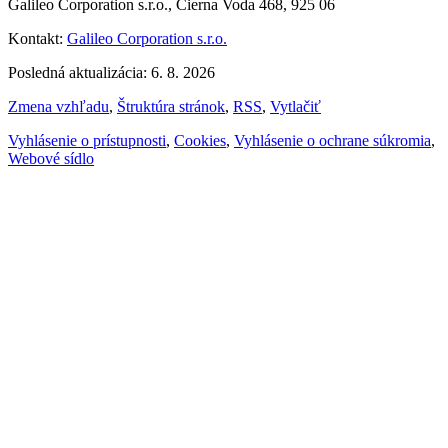
Galileo Corporation s.r.o., Čierna Voda 468, 925 06
Kontakt:
Galileo Corporation s.r.o.
Posledná aktualizácia: 6. 8. 2026
Zmena vzhľadu
,
Štruktúra stránok
,
RSS
,
Vytlačiť
Vyhlásenie o prístupnosti
,
Cookies
,
Vyhlásenie o ochrane súkromia
,
Webové sídlo