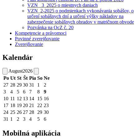
VZN _3_2025 o miestnych daniach
VZN_2-2025 o podmienkach vykonávania sobášov, o
určení sobášnych dní a určení výšky nákladov na
zabezpečenie sobášnych obradov v matričnom obvode
Pozvánka na OcZ č. 20
Kompetencie a právomoci
Povinné zverejňovanie
Zverejňovanie
Kalendár
August
2026
Po
Ut
St
Št
Pia
So
Ne
27
28
29
30
31
1
2
3
4
5
6
7
8
9
10
11
12
13
14
15
16
17
18
19
20
21
22
23
24
25
26
27
28
29
30
31
1
2
3
4
5
6
Mobilná aplikácia