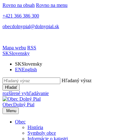
Rovno na obsah
Rovno na menu
+421 366 386 300
obecdolnypial@dolnypial.sk
Mapa webu
RSS
SK
Slovensky
SK
Slovensky
EN
English
Hľadaný výraz
Hľadať
rozšírené vyhľadávanie
Obec
Dolný Pial
Menu
Obec
História
Symboly obce
Informácie o katastri