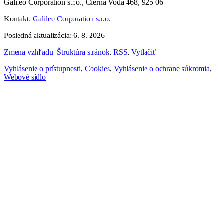
Galileo Corporation s.r.o., Čierna Voda 468, 925 06
Kontakt:
Galileo Corporation s.r.o.
Posledná aktualizácia: 6. 8. 2026
Zmena vzhľadu
,
Štruktúra stránok
,
RSS
,
Vytlačiť
Vyhlásenie o prístupnosti
,
Cookies
,
Vyhlásenie o ochrane súkromia
,
Webové sídlo