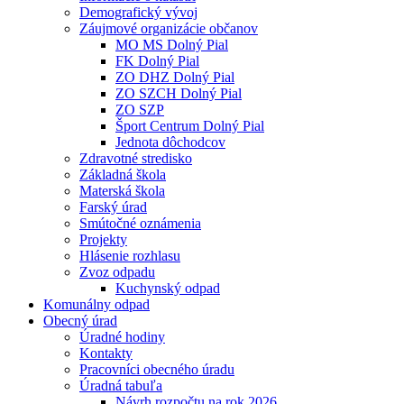
Demografický vývoj
Záujmové organizácie občanov
MO MS Dolný Pial
FK Dolný Pial
ZO DHZ Dolný Pial
ZO SZCH Dolný Pial
ZO SZP
Šport Centrum Dolný Pial
Jednota dôchodcov
Zdravotné stredisko
Základná škola
Materská škola
Farský úrad
Smútočné oznámenia
Projekty
Hlásenie rozhlasu
Zvoz odpadu
Kuchynský odpad
Komunálny odpad
Obecný úrad
Úradné hodiny
Kontakty
Pracovníci obecného úradu
Úradná tabuľa
Návrh rozpočtu na rok 2026