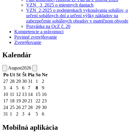
VZN _3_2025 o miestnych daniach
VZN_2-2025 o podmienkach vykonávania sobášov, o
určení sobášnych dní a určení výšky nákladov na
zabezpečenie sobášnych obradov v matričnom obvode
Pozvánka na OcZ č. 20
Kompetencie a právomoci
Povinné zverejňovanie
Zverejňovanie
Kalendár
August
2026
Po
Ut
St
Št
Pia
So
Ne
27
28
29
30
31
1
2
3
4
5
6
7
8
9
10
11
12
13
14
15
16
17
18
19
20
21
22
23
24
25
26
27
28
29
30
31
1
2
3
4
5
6
Mobilná aplikácia