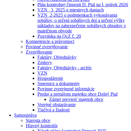
Plán kontrolnej činnosti D. Pial na I. polrok 2026
VZN _3_2025 o miestnych daniach
VZN_2-2025 o podmienkach vykonávania
sobášov, o určení sobášnych dní a určení výšky
nákladov na zabezpečenie sobášnych obradov v
matričnom obvode
Pozvánka na OcZ č. 20
Kompetencie a právomoci
Povinné zverejňovanie
Zverejňovanie
Faktúry, Objednávky
Zmluvy
Faktúry, Objednávky - archív
VZN
Hospodárenie
Smernice a dokumenty
Povinne zverejnené informácie
Predaj a prenájom majetku obce Dolný Pial
Zámer previesť majetok obce
Verejné obstarávanie
Tlačivá a žiadosti
Samospráva
Starosta obce
Hlavný kontrolór
Návrh plánu kontrolnej činnosti 2025