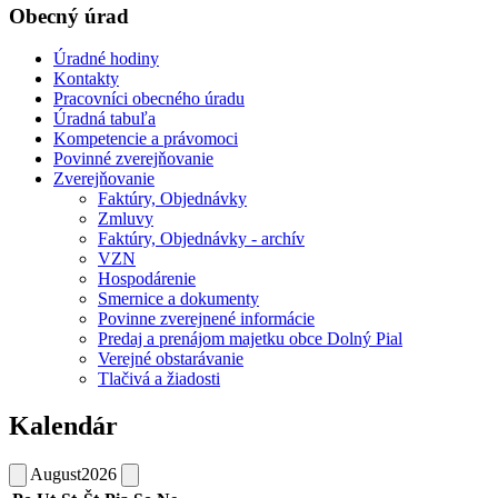
Obecný úrad
Úradné hodiny
Kontakty
Pracovníci obecného úradu
Úradná tabuľa
Kompetencie a právomoci
Povinné zverejňovanie
Zverejňovanie
Faktúry, Objednávky
Zmluvy
Faktúry, Objednávky - archív
VZN
Hospodárenie
Smernice a dokumenty
Povinne zverejnené informácie
Predaj a prenájom majetku obce Dolný Pial
Verejné obstarávanie
Tlačivá a žiadosti
Kalendár
August
2026