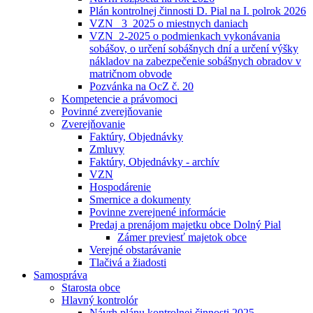
Plán kontrolnej činnosti D. Pial na I. polrok 2026
VZN _3_2025 o miestnych daniach
VZN_2-2025 o podmienkach vykonávania
sobášov, o určení sobášnych dní a určení výšky
nákladov na zabezpečenie sobášnych obradov v
matričnom obvode
Pozvánka na OcZ č. 20
Kompetencie a právomoci
Povinné zverejňovanie
Zverejňovanie
Faktúry, Objednávky
Zmluvy
Faktúry, Objednávky - archív
VZN
Hospodárenie
Smernice a dokumenty
Povinne zverejnené informácie
Predaj a prenájom majetku obce Dolný Pial
Zámer previesť majetok obce
Verejné obstarávanie
Tlačivá a žiadosti
Samospráva
Starosta obce
Hlavný kontrolór
Návrh plánu kontrolnej činnosti 2025