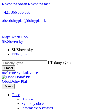
Rovno na obsah
Rovno na menu
+421 366 386 300
obecdolnypial@dolnypial.sk
Mapa webu
RSS
SK
Slovensky
SK
Slovensky
EN
English
Hľadaný výraz
Hľadať
rozšírené vyhľadávanie
Obec
Dolný Pial
Menu
Obec
História
Symboly obce
Informácie o katastri