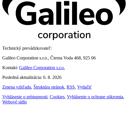
Technický prevádzkovateľ:
Galileo Corporation s.r.o., Čierna Voda 468, 925 06
Kontakt:
Galileo Corporation s.r.o.
Posledná aktualizácia: 6. 8. 2026
Zmena vzhľadu
,
Štruktúra stránok
,
RSS
,
Vytlačiť
Vyhlásenie o prístupnosti
,
Cookies
,
Vyhlásenie o ochrane súkromia
,
Webové sídlo