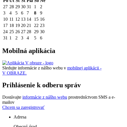
Po
Ut
St
Št
Pia
So
Ne
27
28
29
30
31
1
2
3
4
5
6
7
8
9
10
11
12
13
14
15
16
17
18
19
20
21
22
23
24
25
26
27
28
29
30
31
1
2
3
4
5
6
Mobilná aplikácia
Sledujte informácie z nášho webu v
mobilnej aplikácii -
V OBRAZE.
Prihlásenie k odberu správ
Dostávajte
informácie z nášho webu
prostredníctvom SMS a e-
mailov
Chcem sa zaregistrovať
Adresa
Obecný úrad