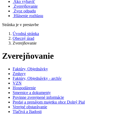
Ako vybaviť
Zverejňovanie
Zvoz odpadu
Hlásenie rozhlasu
Stránka je v prestavbe
Úvodná stránka
Obecný úrad
Zverejňovanie
Zverejňovanie
Faktúry, Objednávky
Zmluvy
Faktúry, Objednávky - archív
VZN
Hospodárenie
Smernice a dokumenty
Povinne zverejnené informácie
Predaj a prenájom majetku obce Dolný Pial
Verejné obstarávanie
Tlačivá a žiadosti