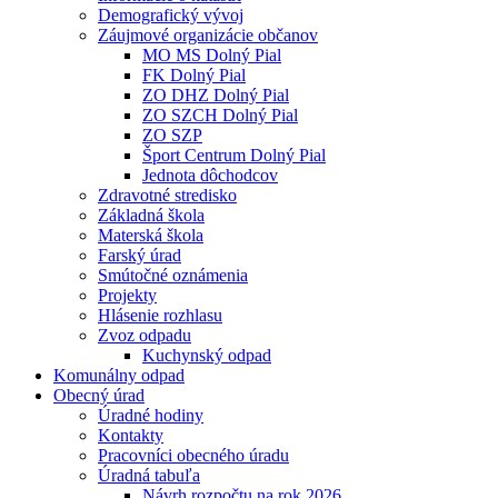
Demografický vývoj
Záujmové organizácie občanov
MO MS Dolný Pial
FK Dolný Pial
ZO DHZ Dolný Pial
ZO SZCH Dolný Pial
ZO SZP
Šport Centrum Dolný Pial
Jednota dôchodcov
Zdravotné stredisko
Základná škola
Materská škola
Farský úrad
Smútočné oznámenia
Projekty
Hlásenie rozhlasu
Zvoz odpadu
Kuchynský odpad
Komunálny odpad
Obecný úrad
Úradné hodiny
Kontakty
Pracovníci obecného úradu
Úradná tabuľa
Návrh rozpočtu na rok 2026