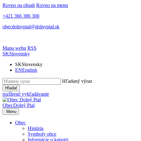
Rovno na obsah
Rovno na menu
+421 366 386 300
obecdolnypial@dolnypial.sk
Mapa webu
RSS
SK
Slovensky
SK
Slovensky
EN
English
Hľadaný výraz
Hľadať
rozšírené vyhľadávanie
Obec
Dolný Pial
Menu
Obec
História
Symboly obce
Informácie o katastri