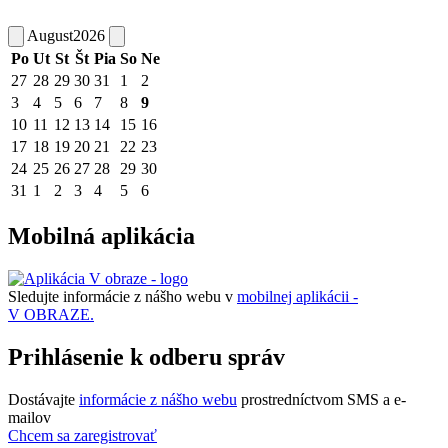
August
2026
Po
Ut
St
Št
Pia
So
Ne
27
28
29
30
31
1
2
3
4
5
6
7
8
9
10
11
12
13
14
15
16
17
18
19
20
21
22
23
24
25
26
27
28
29
30
31
1
2
3
4
5
6
Mobilná aplikácia
Sledujte informácie z nášho webu v
mobilnej aplikácii -
V OBRAZE.
Prihlásenie k odberu správ
Dostávajte
informácie z nášho webu
prostredníctvom SMS a e-
mailov
Chcem sa zaregistrovať