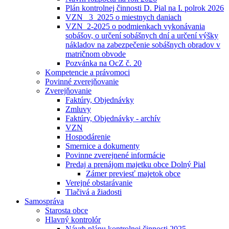
Plán kontrolnej činnosti D. Pial na I. polrok 2026
VZN _3_2025 o miestnych daniach
VZN_2-2025 o podmienkach vykonávania
sobášov, o určení sobášnych dní a určení výšky
nákladov na zabezpečenie sobášnych obradov v
matričnom obvode
Pozvánka na OcZ č. 20
Kompetencie a právomoci
Povinné zverejňovanie
Zverejňovanie
Faktúry, Objednávky
Zmluvy
Faktúry, Objednávky - archív
VZN
Hospodárenie
Smernice a dokumenty
Povinne zverejnené informácie
Predaj a prenájom majetku obce Dolný Pial
Zámer previesť majetok obce
Verejné obstarávanie
Tlačivá a žiadosti
Samospráva
Starosta obce
Hlavný kontrolór
Návrh plánu kontrolnej činnosti 2025