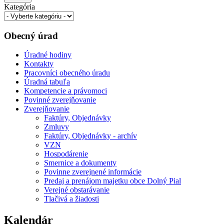
Kategória
Obecný úrad
Úradné hodiny
Kontakty
Pracovníci obecného úradu
Úradná tabuľa
Kompetencie a právomoci
Povinné zverejňovanie
Zverejňovanie
Faktúry, Objednávky
Zmluvy
Faktúry, Objednávky - archív
VZN
Hospodárenie
Smernice a dokumenty
Povinne zverejnené informácie
Predaj a prenájom majetku obce Dolný Pial
Verejné obstarávanie
Tlačivá a žiadosti
Kalendár