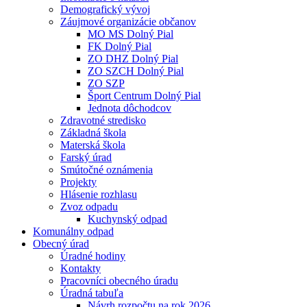
Demografický vývoj
Záujmové organizácie občanov
MO MS Dolný Pial
FK Dolný Pial
ZO DHZ Dolný Pial
ZO SZCH Dolný Pial
ZO SZP
Šport Centrum Dolný Pial
Jednota dôchodcov
Zdravotné stredisko
Základná škola
Materská škola
Farský úrad
Smútočné oznámenia
Projekty
Hlásenie rozhlasu
Zvoz odpadu
Kuchynský odpad
Komunálny odpad
Obecný úrad
Úradné hodiny
Kontakty
Pracovníci obecného úradu
Úradná tabuľa
Návrh rozpočtu na rok 2026