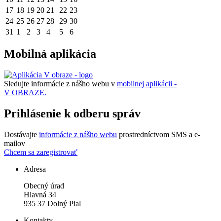
17
18
19
20
21
22
23
24
25
26
27
28
29
30
31
1
2
3
4
5
6
Mobilná aplikácia
Sledujte informácie z nášho webu v
mobilnej aplikácii -
V OBRAZE.
Prihlásenie k odberu správ
Dostávajte
informácie z nášho webu
prostredníctvom SMS a e-
mailov
Chcem sa zaregistrovať
Adresa
Obecný úrad
Hlavná 34
935 37 Dolný Pial
Kontakty