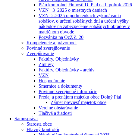
Plán kontrolnej činnosti D. Pial na I. polrok 2026
VZN _3_2025 o miestnych daniach
VZN_2-2025 o podmienkach vykonávania
sobášov, o určení sobášnych dní a určení výšky
nákladov na zabezpečenie sobášnych obradov v
matričnom obvode
Pozvánka na OcZ č. 20
Kompetencie a právomoci
Povinné zverejňovanie
Zverejňovanie
Faktúry, Objednávky
Zmluvy
Faktúry, Objednávky - archív
VZN
Hospodárenie
Smernice a dokumenty
Povinne zverejnené informácie
Predaj a prenájom majetku obce Dolný Pial
Zámer previesť majetok obce
Verejné obstarávanie
Tlačivá a žiadosti
Samospráva
Starosta obce
Hlavný kontrolór
Návrh plánu kontrolnej činnosti 2025