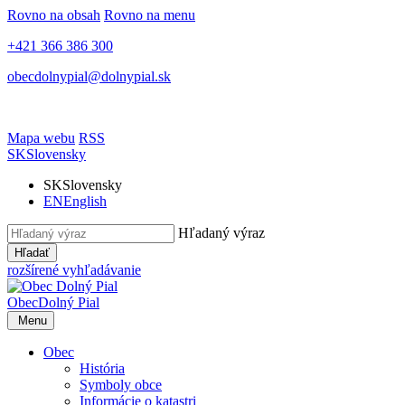
Rovno na obsah
Rovno na menu
+421 366 386 300
obecdolnypial@dolnypial.sk
Mapa webu
RSS
SK
Slovensky
SK
Slovensky
EN
English
Hľadaný výraz
Hľadať
rozšírené vyhľadávanie
Obec
Dolný Pial
Menu
Obec
História
Symboly obce
Informácie o katastri