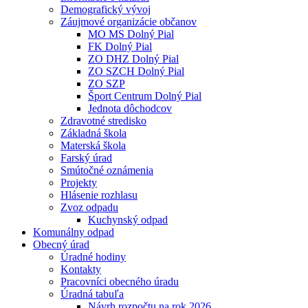
Demografický vývoj
Záujmové organizácie občanov
MO MS Dolný Pial
FK Dolný Pial
ZO DHZ Dolný Pial
ZO SZCH Dolný Pial
ZO SZP
Šport Centrum Dolný Pial
Jednota dôchodcov
Zdravotné stredisko
Základná škola
Materská škola
Farský úrad
Smútočné oznámenia
Projekty
Hlásenie rozhlasu
Zvoz odpadu
Kuchynský odpad
Komunálny odpad
Obecný úrad
Úradné hodiny
Kontakty
Pracovníci obecného úradu
Úradná tabuľa
Návrh rozpočtu na rok 2026