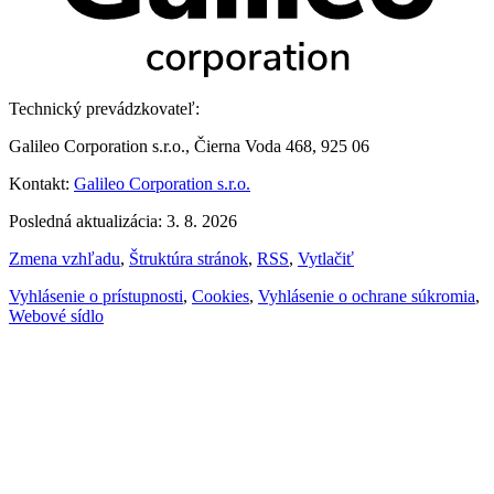
Technický prevádzkovateľ:
Galileo Corporation s.r.o., Čierna Voda 468, 925 06
Kontakt:
Galileo Corporation s.r.o.
Posledná aktualizácia: 3. 8. 2026
Zmena vzhľadu
,
Štruktúra stránok
,
RSS
,
Vytlačiť
Vyhlásenie o prístupnosti
,
Cookies
,
Vyhlásenie o ochrane súkromia
,
Webové sídlo