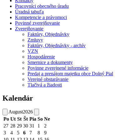
Kontakty
Pracovníci obecného úradu
Úradná tabuľa
Kompetencie a právomoci
Povinné zverejňovanie
Zverejňovanie
Faktúry, Objednávky
Zmluvy
Faktúry, Objednávky - archív
VZN
Hospodárenie
Smernice a dokumenty
Povinne zverejnené informácie
Predaj a prenájom majetku obce Dolný Pial
Verejné obstarávanie
Tlačivá a žiadosti
Kalendár
August
2026
Po
Ut
St
Št
Pia
So
Ne
27
28
29
30
31
1
2
3
4
5
6
7
8
9
10
11
12
13
14
15
16