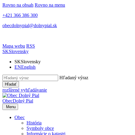
Rovno na obsah
Rovno na menu
+421 366 386 300
obecdolnypial@dolnypial.sk
Mapa webu
RSS
SK
Slovensky
SK
Slovensky
EN
English
Hľadaný výraz
Hľadať
rozšírené vyhľadávanie
Obec
Dolný Pial
Menu
Obec
História
Symboly obce
Informácie o katastri