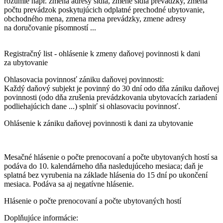
rozumie napr. zmena adresy sídla, zmene sídla prevádzky, zmena
počtu prevádzok poskytujúcich odplatné prechodné ubytovanie,
obchodného mena, zmena mena prevádzky, zmene adresy
na doručovanie písomností ...
Registračný list - ohlásenie k zmeny daňovej povinnosti k dani
za ubytovanie
Ohlasovacia povinnosť zániku daňovej povinnosti:
Každý daňový subjekt je povinný do 30 dní odo dňa zániku daňovej
povinnosti (odo dňa zrušenia prevádzkovania ubytovacích zariadení
podliehajúcich dane ...) splniť si ohlasovaciu povinnosť.
Ohlásenie k zániku daňovej povinnosti k dani za ubytovanie
Mesačné hlásenie o počte prenocovaní a počte ubytovaných hostí sa
podáva do 10. kalendárneho dňa nasledujúceho mesiaca; daň je
splatná bez vyrubenia na základe hlásenia do 15 dní po ukončení
mesiaca. Podáva sa aj negatívne hlásenie.
Hlásenie o počte prenocovaní a počte ubytovaných hostí
Doplňujúce informácie: