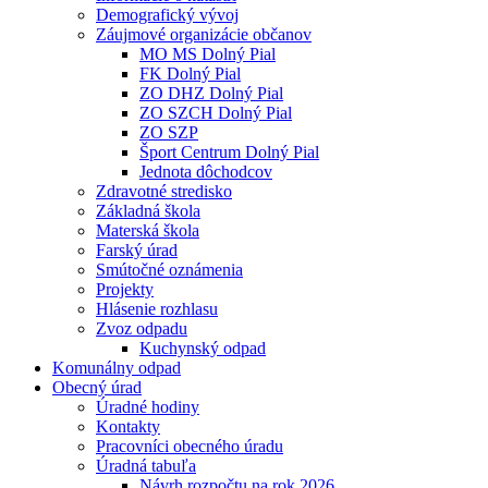
Demografický vývoj
Záujmové organizácie občanov
MO MS Dolný Pial
FK Dolný Pial
ZO DHZ Dolný Pial
ZO SZCH Dolný Pial
ZO SZP
Šport Centrum Dolný Pial
Jednota dôchodcov
Zdravotné stredisko
Základná škola
Materská škola
Farský úrad
Smútočné oznámenia
Projekty
Hlásenie rozhlasu
Zvoz odpadu
Kuchynský odpad
Komunálny odpad
Obecný úrad
Úradné hodiny
Kontakty
Pracovníci obecného úradu
Úradná tabuľa
Návrh rozpočtu na rok 2026