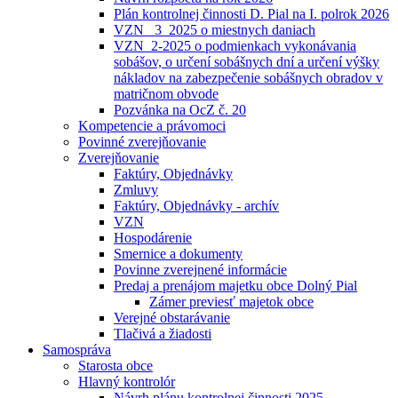
Plán kontrolnej činnosti D. Pial na I. polrok 2026
VZN _3_2025 o miestnych daniach
VZN_2-2025 o podmienkach vykonávania
sobášov, o určení sobášnych dní a určení výšky
nákladov na zabezpečenie sobášnych obradov v
matričnom obvode
Pozvánka na OcZ č. 20
Kompetencie a právomoci
Povinné zverejňovanie
Zverejňovanie
Faktúry, Objednávky
Zmluvy
Faktúry, Objednávky - archív
VZN
Hospodárenie
Smernice a dokumenty
Povinne zverejnené informácie
Predaj a prenájom majetku obce Dolný Pial
Zámer previesť majetok obce
Verejné obstarávanie
Tlačivá a žiadosti
Samospráva
Starosta obce
Hlavný kontrolór
Návrh plánu kontrolnej činnosti 2025