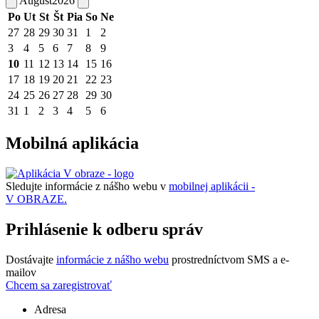
August
2026
Po
Ut
St
Št
Pia
So
Ne
27
28
29
30
31
1
2
3
4
5
6
7
8
9
10
11
12
13
14
15
16
17
18
19
20
21
22
23
24
25
26
27
28
29
30
31
1
2
3
4
5
6
Mobilná aplikácia
Sledujte informácie z nášho webu v
mobilnej aplikácii -
V OBRAZE.
Prihlásenie k odberu správ
Dostávajte
informácie z nášho webu
prostredníctvom SMS a e-
mailov
Chcem sa zaregistrovať
Adresa