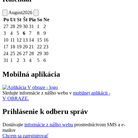
August
2026
Po
Ut
St
Št
Pia
So
Ne
27
28
29
30
31
1
2
3
4
5
6
7
8
9
10
11
12
13
14
15
16
17
18
19
20
21
22
23
24
25
26
27
28
29
30
31
1
2
3
4
5
6
Mobilná aplikácia
Sledujte informácie z nášho webu v
mobilnej aplikácii -
V OBRAZE.
Prihlásenie k odberu správ
Dostávajte
informácie z nášho webu
prostredníctvom SMS a e-
mailov
Chcem sa zaregistrovať