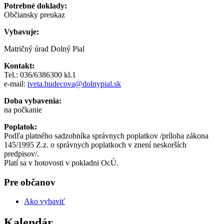
Potrebné doklady:
Občiansky preukaz
Vybavuje:
Matričný úrad Dolný Pial
Kontakt:
Tel.: 036/6386300 kl.1
e-mail:
iveta.hudecova@dolnypial.sk
Doba vybavenia:
na počkanie
Poplatok:
Podľa platného sadzobníka správnych poplatkov /príloha zákona
145/1995 Z.z. o správnych poplatkoch v znení neskorších
predpisov/.
Platí sa v hotovosti v pokladni OcÚ.
Pre občanov
Ako vybaviť
Kalendár