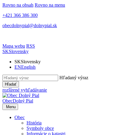
Rovno na obsah
Rovno na menu
+421 366 386 300
obecdolnypial@dolnypial.sk
Mapa webu
RSS
SK
Slovensky
SK
Slovensky
EN
English
Hľadaný výraz
Hľadať
rozšírené vyhľadávanie
Obec
Dolný Pial
Menu
Obec
História
Symboly obce
Informácie o katastri