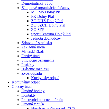
Demografický vývoj
Záujmové organizácie občanov
MO MS Dolný Pial
FK Dolný Pial
ZO DHZ Dolný Pial
ZO SZCH Dolný Pial
ZO SZP
Šport Centrum Dolný Pial
Jednota dôchodcov
Zdravotné stredisko
Základná škola
Materská škola
Farský úrad
Smútočné oznámenia
Projekty
Hlásenie rozhlasu
Zvoz odpadu
Kuchynský odpad
Komunálny odpad
Obecný úrad
Úradné hodiny
Kontakty
Pracovníci obecného úradu
Úradná tabuľa
Návrh rozpočtu na rok 2026