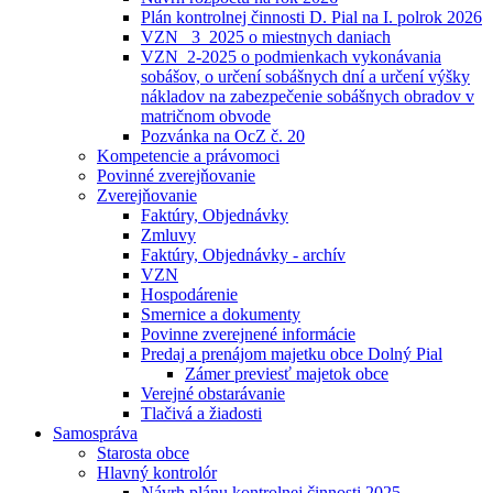
Plán kontrolnej činnosti D. Pial na I. polrok 2026
VZN _3_2025 o miestnych daniach
VZN_2-2025 o podmienkach vykonávania
sobášov, o určení sobášnych dní a určení výšky
nákladov na zabezpečenie sobášnych obradov v
matričnom obvode
Pozvánka na OcZ č. 20
Kompetencie a právomoci
Povinné zverejňovanie
Zverejňovanie
Faktúry, Objednávky
Zmluvy
Faktúry, Objednávky - archív
VZN
Hospodárenie
Smernice a dokumenty
Povinne zverejnené informácie
Predaj a prenájom majetku obce Dolný Pial
Zámer previesť majetok obce
Verejné obstarávanie
Tlačivá a žiadosti
Samospráva
Starosta obce
Hlavný kontrolór
Návrh plánu kontrolnej činnosti 2025