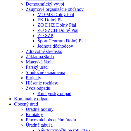
Demografický vývoj
Záujmové organizácie občanov
MO MS Dolný Pial
FK Dolný Pial
ZO DHZ Dolný Pial
ZO SZCH Dolný Pial
ZO SZP
Šport Centrum Dolný Pial
Jednota dôchodcov
Zdravotné stredisko
Základná škola
Materská škola
Farský úrad
Smútočné oznámenia
Projekty
Hlásenie rozhlasu
Zvoz odpadu
Kuchynský odpad
Komunálny odpad
Obecný úrad
Úradné hodiny
Kontakty
Pracovníci obecného úradu
Úradná tabuľa
Návrh rozpočtu na rok 2026