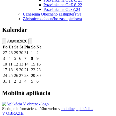
Pozvánka na OcZ č. 21
Pozvánka na OcZ č. 22
Pozvánka na Ocz č.24
Uznesenia Obecného zastupiteľstva
Zápisnice z obecného zastupiteľstva
Kalendár
August
2026
Po
Ut
St
Št
Pia
So
Ne
27
28
29
30
31
1
2
3
4
5
6
7
8
9
10
11
12
13
14
15
16
17
18
19
20
21
22
23
24
25
26
27
28
29
30
31
1
2
3
4
5
6
Mobilná aplikácia
Sledujte informácie z nášho webu v
mobilnej aplikácii -
V OBRAZE.