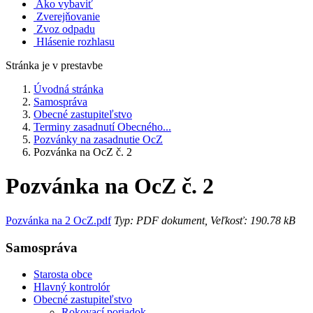
Ako vybaviť
Zverejňovanie
Zvoz odpadu
Hlásenie rozhlasu
Stránka je v prestavbe
Úvodná stránka
Samospráva
Obecné zastupiteľstvo
Terminy zasadnutí Obecného...
Pozvánky na zasadnutie OcZ
Pozvánka na OcZ č. 2
Pozvánka na OcZ č. 2
Pozvánka na 2 OcZ.pdf
Typ: PDF dokument, Veľkosť: 190.78 kB
Samospráva
Starosta obce
Hlavný kontrolór
Obecné zastupiteľstvo
Rokovací poriadok