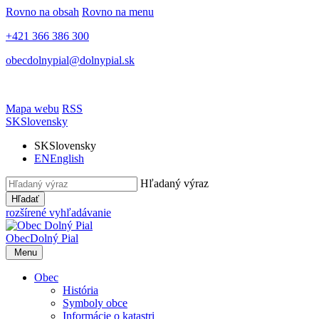
Rovno na obsah
Rovno na menu
+421 366 386 300
obecdolnypial@dolnypial.sk
Mapa webu
RSS
SK
Slovensky
SK
Slovensky
EN
English
Hľadaný výraz
Hľadať
rozšírené vyhľadávanie
Obec
Dolný Pial
Menu
Obec
História
Symboly obce
Informácie o katastri