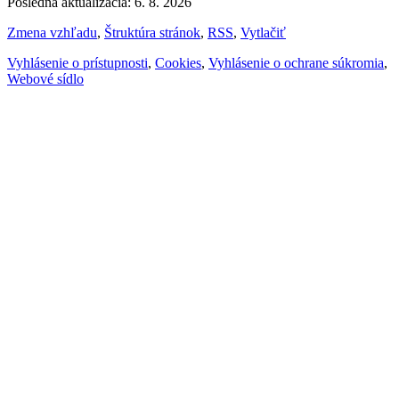
Posledná aktualizácia: 6. 8. 2026
Zmena vzhľadu
,
Štruktúra stránok
,
RSS
,
Vytlačiť
Vyhlásenie o prístupnosti
,
Cookies
,
Vyhlásenie o ochrane súkromia
,
Webové sídlo