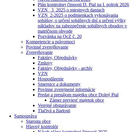
Plán kontrolnej činnosti D. Pial na I. polrok 2026
VZN _3_2025 o miestnych daniach
VZN_2-2025 o podmienkach vykonávania
sobášov, o určení sobášnych dní a určení výšky
nákladov na zabezpečenie sobášnych obradov v
matričnom obvode
Pozvánka na OcZ č. 20
Kompetencie a právomoci
Povinné zverejňovanie
Zverejňovanie
Faktúry, Objednávky
Zmluvy
Faktúry, Objednávky - archív
VZN
Hospodárenie
Smernice a dokumenty
Povinne zverejnené informácie
Predaj a prenájom majetku obce Dolný Pial
Zámer previesť majetok obce
Verejné obstarávanie
Tlačivá a žiadosti
Samospráva
Starosta obce
Hlavný kontrolór
Návrh plánu kontrolnej činnosti 2025