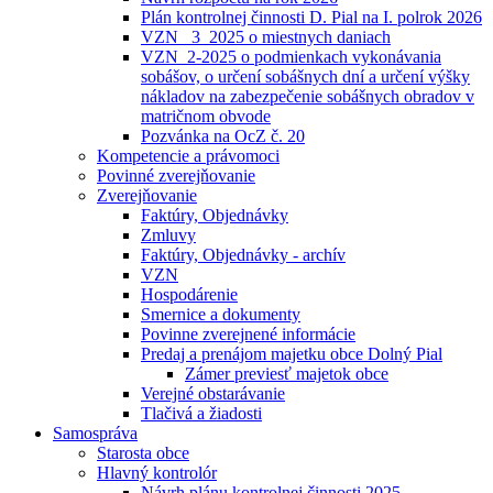
Plán kontrolnej činnosti D. Pial na I. polrok 2026
VZN _3_2025 o miestnych daniach
VZN_2-2025 o podmienkach vykonávania
sobášov, o určení sobášnych dní a určení výšky
nákladov na zabezpečenie sobášnych obradov v
matričnom obvode
Pozvánka na OcZ č. 20
Kompetencie a právomoci
Povinné zverejňovanie
Zverejňovanie
Faktúry, Objednávky
Zmluvy
Faktúry, Objednávky - archív
VZN
Hospodárenie
Smernice a dokumenty
Povinne zverejnené informácie
Predaj a prenájom majetku obce Dolný Pial
Zámer previesť majetok obce
Verejné obstarávanie
Tlačivá a žiadosti
Samospráva
Starosta obce
Hlavný kontrolór
Návrh plánu kontrolnej činnosti 2025