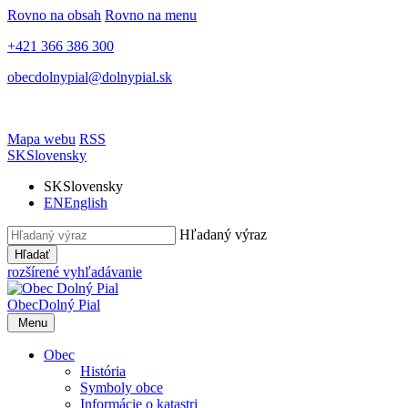
Rovno na obsah
Rovno na menu
+421 366 386 300
obecdolnypial@dolnypial.sk
Mapa webu
RSS
SK
Slovensky
SK
Slovensky
EN
English
Hľadaný výraz
Hľadať
rozšírené vyhľadávanie
Obec
Dolný Pial
Menu
Obec
História
Symboly obce
Informácie o katastri