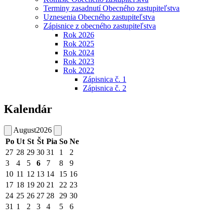
Terminy zasadnutí Obecného zastupiteľstva
Uznesenia Obecného zastupiteľstva
Zápisnice z obecného zastupiteľstva
Rok 2026
Rok 2025
Rok 2024
Rok 2023
Rok 2022
Zápisnica č. 1
Zápisnica č. 2
Kalendár
August
2026
Po
Ut
St
Št
Pia
So
Ne
27
28
29
30
31
1
2
3
4
5
6
7
8
9
10
11
12
13
14
15
16
17
18
19
20
21
22
23
24
25
26
27
28
29
30
31
1
2
3
4
5
6