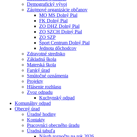
Demografický vývoj
Záujmové organizácie občanov
MO MS Dolný Pial
FK Dolný Pial
ZO DHZ Dolný Pial
ZO SZCH Dolný Pial
ZO SZP
Šport Centrum Dolný Pial
Jednota dôchodcov
Zdravotné stredisko
Základná škola
Materská škola
Farský úrad
Smútočné oznámenia
Projekty
Hlásenie rozhlasu
Zvoz odpadu
Kuchynský odpad
Komunálny odpad
Obecný úrad
Úradné hodiny
Kontakty
Pracovníci obecného úradu
Úradná tabuľa
Návrh rozpočtu na rok 2026