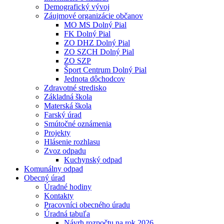
Demografický vývoj
Záujmové organizácie občanov
MO MS Dolný Pial
FK Dolný Pial
ZO DHZ Dolný Pial
ZO SZCH Dolný Pial
ZO SZP
Šport Centrum Dolný Pial
Jednota dôchodcov
Zdravotné stredisko
Základná škola
Materská škola
Farský úrad
Smútočné oznámenia
Projekty
Hlásenie rozhlasu
Zvoz odpadu
Kuchynský odpad
Komunálny odpad
Obecný úrad
Úradné hodiny
Kontakty
Pracovníci obecného úradu
Úradná tabuľa
Návrh rozpočtu na rok 2026