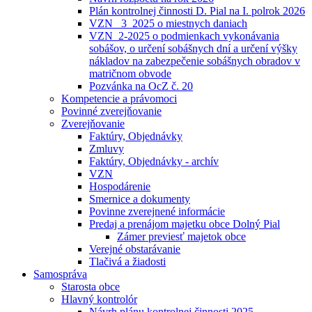
Plán kontrolnej činnosti D. Pial na I. polrok 2026
VZN _3_2025 o miestnych daniach
VZN_2-2025 o podmienkach vykonávania
sobášov, o určení sobášnych dní a určení výšky
nákladov na zabezpečenie sobášnych obradov v
matričnom obvode
Pozvánka na OcZ č. 20
Kompetencie a právomoci
Povinné zverejňovanie
Zverejňovanie
Faktúry, Objednávky
Zmluvy
Faktúry, Objednávky - archív
VZN
Hospodárenie
Smernice a dokumenty
Povinne zverejnené informácie
Predaj a prenájom majetku obce Dolný Pial
Zámer previesť majetok obce
Verejné obstarávanie
Tlačivá a žiadosti
Samospráva
Starosta obce
Hlavný kontrolór
Návrh plánu kontrolnej činnosti 2025