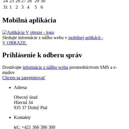
24
25
26
27
28
29
30
31
1
2
3
4
5
6
Mobilná aplikácia
Sledujte informácie z nášho webu v
mobilnej aplikácii -
V OBRAZE.
Prihlásenie k odberu správ
Dostávajte
informácie z nášho webu
prostredníctvom SMS a e-
mailov
Chcem sa zaregistrovať
Adresa
Obecný úrad
Hlavná 34
935 37 Dolný Pial
Kontakty
tel.: +421 366 386 300