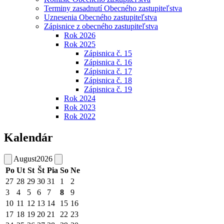
Terminy zasadnutí Obecného zastupiteľstva
Uznesenia Obecného zastupiteľstva
Zápisnice z obecného zastupiteľstva
Rok 2026
Rok 2025
Zápisnica č. 15
Zápisnica č. 16
Zápisnica č. 17
Zápisnica č. 18
Zápisnica č. 19
Rok 2024
Rok 2023
Rok 2022
Kalendár
August
2026
Po
Ut
St
Št
Pia
So
Ne
27
28
29
30
31
1
2
3
4
5
6
7
8
9
10
11
12
13
14
15
16
17
18
19
20
21
22
23