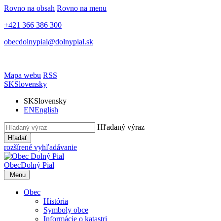
Rovno na obsah
Rovno na menu
+421 366 386 300
obecdolnypial@dolnypial.sk
Mapa webu
RSS
SK
Slovensky
SK
Slovensky
EN
English
Hľadaný výraz
Hľadať
rozšírené vyhľadávanie
Obec
Dolný Pial
Menu
Obec
História
Symboly obce
Informácie o katastri