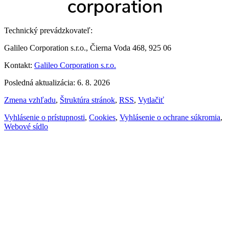
Technický prevádzkovateľ:
Galileo Corporation s.r.o., Čierna Voda 468, 925 06
Kontakt:
Galileo Corporation s.r.o.
Posledná aktualizácia: 6. 8. 2026
Zmena vzhľadu
,
Štruktúra stránok
,
RSS
,
Vytlačiť
Vyhlásenie o prístupnosti
,
Cookies
,
Vyhlásenie o ochrane súkromia
,
Webové sídlo