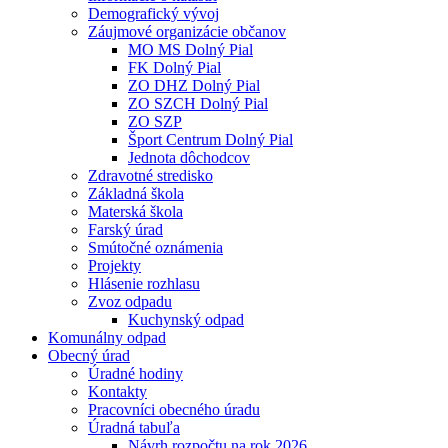
Demografický vývoj
Záujmové organizácie občanov
MO MS Dolný Pial
FK Dolný Pial
ZO DHZ Dolný Pial
ZO SZCH Dolný Pial
ZO SZP
Šport Centrum Dolný Pial
Jednota dôchodcov
Zdravotné stredisko
Základná škola
Materská škola
Farský úrad
Smútočné oznámenia
Projekty
Hlásenie rozhlasu
Zvoz odpadu
Kuchynský odpad
Komunálny odpad
Obecný úrad
Úradné hodiny
Kontakty
Pracovníci obecného úradu
Úradná tabuľa
Návrh rozpočtu na rok 2026