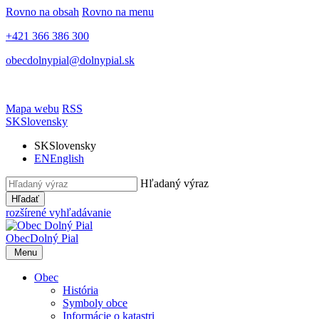
Rovno na obsah
Rovno na menu
+421 366 386 300
obecdolnypial@dolnypial.sk
Mapa webu
RSS
SK
Slovensky
SK
Slovensky
EN
English
Hľadaný výraz
Hľadať
rozšírené vyhľadávanie
Obec
Dolný Pial
Menu
Obec
História
Symboly obce
Informácie o katastri