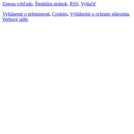
Zmena vzhľadu
,
Štruktúra stránok
,
RSS
,
Vytlačiť
Vyhlásenie o prístupnosti
,
Cookies
,
Vyhlásenie o ochrane súkromia
,
Webové sídlo