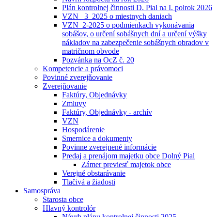
Plán kontrolnej činnosti D. Pial na I. polrok 2026
VZN _3_2025 o miestnych daniach
VZN_2-2025 o podmienkach vykonávania
sobášov, o určení sobášnych dní a určení výšky
nákladov na zabezpečenie sobášnych obradov v
matričnom obvode
Pozvánka na OcZ č. 20
Kompetencie a právomoci
Povinné zverejňovanie
Zverejňovanie
Faktúry, Objednávky
Zmluvy
Faktúry, Objednávky - archív
VZN
Hospodárenie
Smernice a dokumenty
Povinne zverejnené informácie
Predaj a prenájom majetku obce Dolný Pial
Zámer previesť majetok obce
Verejné obstarávanie
Tlačivá a žiadosti
Samospráva
Starosta obce
Hlavný kontrolór
Návrh plánu kontrolnej činnosti 2025