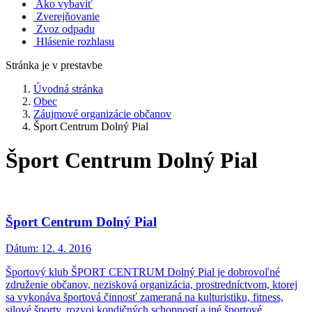
Ako vybaviť
Zverejňovanie
Zvoz odpadu
Hlásenie rozhlasu
Stránka je v prestavbe
Úvodná stránka
Obec
Záujmové organizácie občanov
Šport Centrum Dolný Pial
Šport Centrum Dolný Pial
Šport Centrum Dolný Pial
Dátum:
12. 4. 2016
Športový klub ŠPORT CENTRUM Dolný Pial je dobrovoľné
združenie občanov, nezisková organizácia, prostredníctvom, ktorej
sa vykonáva športová činnosť zameraná na kulturistiku, fitness,
silové športy, rozvoj kondičných schopností a iné športové