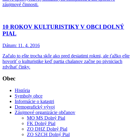
záujmové činnosti.
10 ROKOV KULTURISTIKY V OBCI DOLNÝ
PIAL
Dátum:
11. 4. 2016
Začalo to ešte trocha skôr ako pred desiatimi rokmi, ale ťažko ešte
hovoriť o kulturistike keď partia chalanov začne po pivniciach
zdvíhať činky.
Obec
História
Symboly obce
Informácie o katastri
Demografický vývoj
Záujmové organizácie občanov
MO MS Dolný Pial
FK Dolný Pial
ZO DHZ Dolný Pial
ZO SZCH Dolný Pial