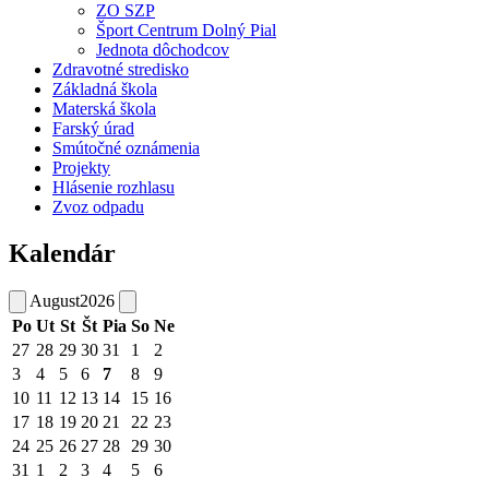
ZO SZP
Šport Centrum Dolný Pial
Jednota dôchodcov
Zdravotné stredisko
Základná škola
Materská škola
Farský úrad
Smútočné oznámenia
Projekty
Hlásenie rozhlasu
Zvoz odpadu
Kalendár
August
2026
Po
Ut
St
Št
Pia
So
Ne
27
28
29
30
31
1
2
3
4
5
6
7
8
9
10
11
12
13
14
15
16
17
18
19
20
21
22
23
24
25
26
27
28
29
30
31
1
2
3
4
5
6