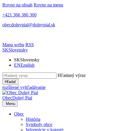
Rovno na obsah
Rovno na menu
+421 366 386 300
obecdolnypial@dolnypial.sk
Mapa webu
RSS
SK
Slovensky
SK
Slovensky
EN
English
Hľadaný výraz
Hľadať
rozšírené vyhľadávanie
Obec
Dolný Pial
Menu
Obec
História
Symboly obce
Informácie o katastri