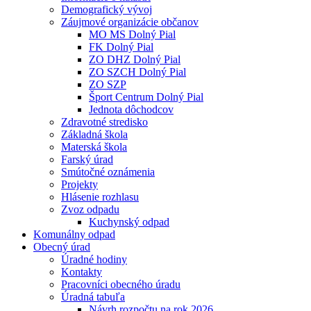
Demografický vývoj
Záujmové organizácie občanov
MO MS Dolný Pial
FK Dolný Pial
ZO DHZ Dolný Pial
ZO SZCH Dolný Pial
ZO SZP
Šport Centrum Dolný Pial
Jednota dôchodcov
Zdravotné stredisko
Základná škola
Materská škola
Farský úrad
Smútočné oznámenia
Projekty
Hlásenie rozhlasu
Zvoz odpadu
Kuchynský odpad
Komunálny odpad
Obecný úrad
Úradné hodiny
Kontakty
Pracovníci obecného úradu
Úradná tabuľa
Návrh rozpočtu na rok 2026