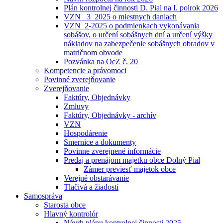
Plán kontrolnej činnosti D. Pial na I. polrok 2026
VZN _3_2025 o miestnych daniach
VZN_2-2025 o podmienkach vykonávania
sobášov, o určení sobášnych dní a určení výšky
nákladov na zabezpečenie sobášnych obradov v
matričnom obvode
Pozvánka na OcZ č. 20
Kompetencie a právomoci
Povinné zverejňovanie
Zverejňovanie
Faktúry, Objednávky
Zmluvy
Faktúry, Objednávky - archív
VZN
Hospodárenie
Smernice a dokumenty
Povinne zverejnené informácie
Predaj a prenájom majetku obce Dolný Pial
Zámer previesť majetok obce
Verejné obstarávanie
Tlačivá a žiadosti
Samospráva
Starosta obce
Hlavný kontrolór
Návrh plánu kontrolnej činnosti 2025