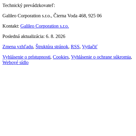
Technický prevádzkovateľ:
Galileo Corporation s.r.o., Čierna Voda 468, 925 06
Kontakt:
Galileo Corporation s.r.o.
Posledná aktualizácia: 6. 8. 2026
Zmena vzhľadu
,
Štruktúra stránok
,
RSS
,
Vytlačiť
Vyhlásenie o prístupnosti
,
Cookies
,
Vyhlásenie o ochrane súkromia
,
Webové sídlo