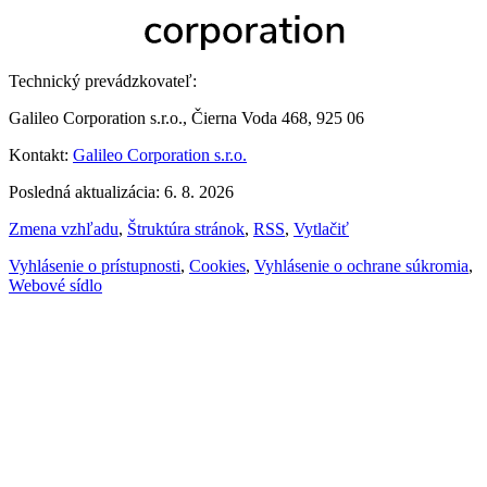
Technický prevádzkovateľ:
Galileo Corporation s.r.o., Čierna Voda 468, 925 06
Kontakt:
Galileo Corporation s.r.o.
Posledná aktualizácia: 6. 8. 2026
Zmena vzhľadu
,
Štruktúra stránok
,
RSS
,
Vytlačiť
Vyhlásenie o prístupnosti
,
Cookies
,
Vyhlásenie o ochrane súkromia
,
Webové sídlo