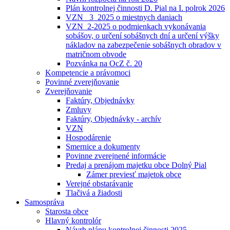
Plán kontrolnej činnosti D. Pial na I. polrok 2026
VZN _3_2025 o miestnych daniach
VZN_2-2025 o podmienkach vykonávania
sobášov, o určení sobášnych dní a určení výšky
nákladov na zabezpečenie sobášnych obradov v
matričnom obvode
Pozvánka na OcZ č. 20
Kompetencie a právomoci
Povinné zverejňovanie
Zverejňovanie
Faktúry, Objednávky
Zmluvy
Faktúry, Objednávky - archív
VZN
Hospodárenie
Smernice a dokumenty
Povinne zverejnené informácie
Predaj a prenájom majetku obce Dolný Pial
Zámer previesť majetok obce
Verejné obstarávanie
Tlačivá a žiadosti
Samospráva
Starosta obce
Hlavný kontrolór
Návrh plánu kontrolnej činnosti 2025