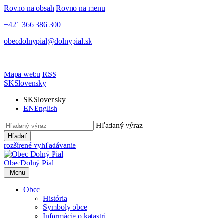
Rovno na obsah
Rovno na menu
+421 366 386 300
obecdolnypial@dolnypial.sk
Mapa webu
RSS
SK
Slovensky
SK
Slovensky
EN
English
Hľadaný výraz
Hľadať
rozšírené vyhľadávanie
Obec
Dolný Pial
Menu
Obec
História
Symboly obce
Informácie o katastri