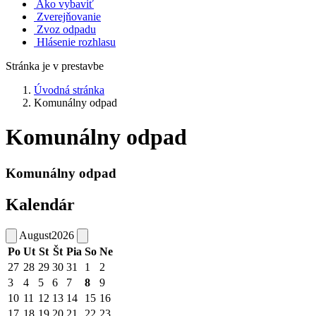
Ako vybaviť
Zverejňovanie
Zvoz odpadu
Hlásenie rozhlasu
Stránka je v prestavbe
Úvodná stránka
Komunálny odpad
Komunálny odpad
Komunálny odpad
Kalendár
August
2026
Po
Ut
St
Št
Pia
So
Ne
27
28
29
30
31
1
2
3
4
5
6
7
8
9
10
11
12
13
14
15
16
17
18
19
20
21
22
23