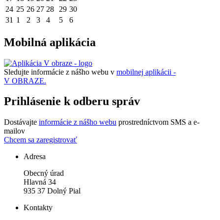
24
25
26
27
28
29
30
31
1
2
3
4
5
6
Mobilná aplikácia
Sledujte informácie z nášho webu v
mobilnej aplikácii -
V OBRAZE.
Prihlásenie k odberu správ
Dostávajte
informácie z nášho webu
prostredníctvom SMS a e-
mailov
Chcem sa zaregistrovať
Adresa
Obecný úrad
Hlavná 34
935 37 Dolný Pial
Kontakty