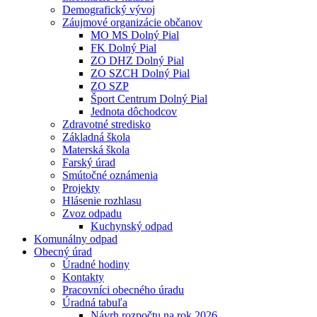
Demografický vývoj
Záujmové organizácie občanov
MO MS Dolný Pial
FK Dolný Pial
ZO DHZ Dolný Pial
ZO SZCH Dolný Pial
ZO SZP
Šport Centrum Dolný Pial
Jednota dôchodcov
Zdravotné stredisko
Základná škola
Materská škola
Farský úrad
Smútočné oznámenia
Projekty
Hlásenie rozhlasu
Zvoz odpadu
Kuchynský odpad
Komunálny odpad
Obecný úrad
Úradné hodiny
Kontakty
Pracovníci obecného úradu
Úradná tabuľa
Návrh rozpočtu na rok 2026