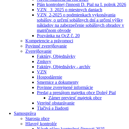
Plán kontrolnej činnosti D. Pial na I. polrok 2026
VZN _3_2025 o miestnych daniach
VZN_2-2025 o podmienkach vykonávania
sobášov, o určení sobášnych dní a určení výšky
nákladov na zabezpečenie sobášnych obradov v
matričnom obvode
Pozvánka na OcZ č. 20
Kompetencie a právomoci
Povinné zverejňovanie
Zverejňovanie
Faktúry, Objednávky
Zmluvy
Faktúry, Objednávky - archív
VZN
Hospodárenie
Smernice a dokumenty
Povinne zverejnené informácie
Predaj a prenájom majetku obce Dolný Pial
Zámer previesť majetok obce
Verejné obstarávanie
Tlačivá a žiadosti
Samospráva
Starosta obce
Hlavný kontrolór
Návrh plánu kontrolnej činnosti 2025