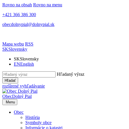
Rovno na obsah
Rovno na menu
+421 366 386 300
obecdolnypial@dolnypial.sk
Mapa webu
RSS
SK
Slovensky
SK
Slovensky
EN
English
Hľadaný výraz
Hľadať
rozšírené vyhľadávanie
Obec
Dolný Pial
Menu
Obec
História
Symboly obce
Informácie o katastri