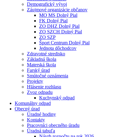
Demografický vývoj
Záujmové organizácie občanov
MO MS Dolný Pial
FK Dolný Pial
ZO DHZ Dolný Pial
ZO SZCH Dolný Pial
ZO SZP
Šport Centrum Dolný Pial
Jednota dôchodcov
Zdravotné stredisko
Základná škola
Materská škola
Farský úrad
Smútočné oznámenia
Projekty
Hlásenie rozhlasu
Zvoz odpadu
Kuchynský odpad
Komunálny odpad
Obecný úrad
Úradné hodiny
Kontakty
Pracovníci obecného úradu
Úradná tabuľa
Návrh rozpočtu na rok 2026