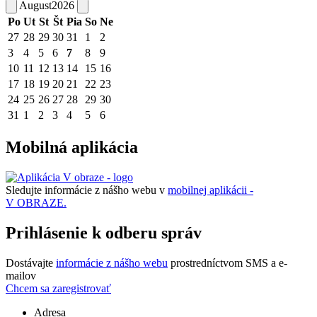
August
2026
Po
Ut
St
Št
Pia
So
Ne
27
28
29
30
31
1
2
3
4
5
6
7
8
9
10
11
12
13
14
15
16
17
18
19
20
21
22
23
24
25
26
27
28
29
30
31
1
2
3
4
5
6
Mobilná aplikácia
Sledujte informácie z nášho webu v
mobilnej aplikácii -
V OBRAZE.
Prihlásenie k odberu správ
Dostávajte
informácie z nášho webu
prostredníctvom SMS a e-
mailov
Chcem sa zaregistrovať
Adresa