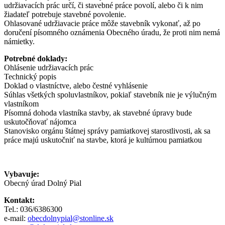
udržiavacích prác určí, či stavebné práce povolí, alebo či k nim
žiadateľ potrebuje stavebné povolenie.
Ohlasované udržiavacie práce môže stavebník vykonať, až po
doručení písomného oznámenia Obecného úradu, že proti nim nemá
námietky.
Potrebné doklady:
Ohlásenie udržiavacích prác
Technický popis
Doklad o vlastníctve, alebo čestné vyhlásenie
Súhlas všetkých spoluvlastníkov, pokiaľ stavebník nie je výlučným
vlastníkom
Písomná dohoda vlastníka stavby, ak stavebné úpravy bude
uskutočňovať nájomca
Stanovisko orgánu štátnej správy pamiatkovej starostlivosti, ak sa
práce majú uskutočniť na stavbe, ktorá je kultúrnou pamiatkou
Vybavuje:
Obecný úrad Dolný Pial
Kontakt:
Tel.: 036/6386300
e-mail:
obecdolnypial@stonline.sk