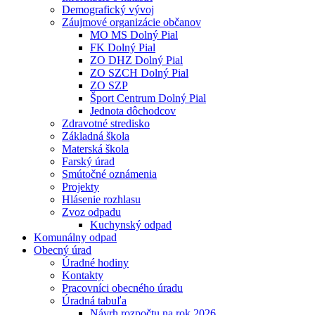
Demografický vývoj
Záujmové organizácie občanov
MO MS Dolný Pial
FK Dolný Pial
ZO DHZ Dolný Pial
ZO SZCH Dolný Pial
ZO SZP
Šport Centrum Dolný Pial
Jednota dôchodcov
Zdravotné stredisko
Základná škola
Materská škola
Farský úrad
Smútočné oznámenia
Projekty
Hlásenie rozhlasu
Zvoz odpadu
Kuchynský odpad
Komunálny odpad
Obecný úrad
Úradné hodiny
Kontakty
Pracovníci obecného úradu
Úradná tabuľa
Návrh rozpočtu na rok 2026