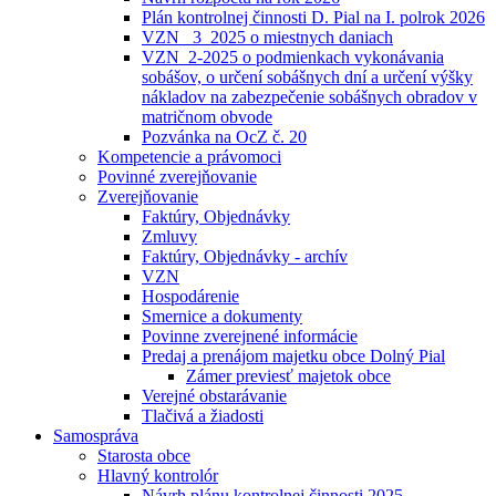
Plán kontrolnej činnosti D. Pial na I. polrok 2026
VZN _3_2025 o miestnych daniach
VZN_2-2025 o podmienkach vykonávania
sobášov, o určení sobášnych dní a určení výšky
nákladov na zabezpečenie sobášnych obradov v
matričnom obvode
Pozvánka na OcZ č. 20
Kompetencie a právomoci
Povinné zverejňovanie
Zverejňovanie
Faktúry, Objednávky
Zmluvy
Faktúry, Objednávky - archív
VZN
Hospodárenie
Smernice a dokumenty
Povinne zverejnené informácie
Predaj a prenájom majetku obce Dolný Pial
Zámer previesť majetok obce
Verejné obstarávanie
Tlačivá a žiadosti
Samospráva
Starosta obce
Hlavný kontrolór
Návrh plánu kontrolnej činnosti 2025