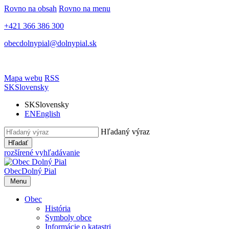
Rovno na obsah
Rovno na menu
+421 366 386 300
obecdolnypial@dolnypial.sk
Mapa webu
RSS
SK
Slovensky
SK
Slovensky
EN
English
Hľadaný výraz
Hľadať
rozšírené vyhľadávanie
Obec
Dolný Pial
Menu
Obec
História
Symboly obce
Informácie o katastri