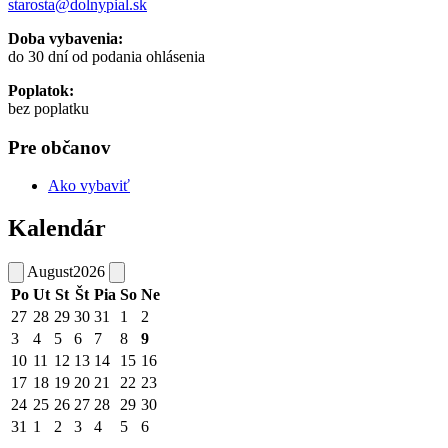
starosta@dolnypial.sk
Doba vybavenia:
do 30 dní od podania ohlásenia
Poplatok:
bez poplatku
Pre občanov
Ako vybaviť
Kalendár
August
2026
Po
Ut
St
Št
Pia
So
Ne
27
28
29
30
31
1
2
3
4
5
6
7
8
9
10
11
12
13
14
15
16
17
18
19
20
21
22
23
24
25
26
27
28
29
30
31
1
2
3
4
5
6