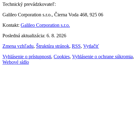
Technický prevádzkovateľ:
Galileo Corporation s.r.o., Čierna Voda 468, 925 06
Kontakt:
Galileo Corporation s.r.o.
Posledná aktualizácia: 6. 8. 2026
Zmena vzhľadu
,
Štruktúra stránok
,
RSS
,
Vytlačiť
Vyhlásenie o prístupnosti
,
Cookies
,
Vyhlásenie o ochrane súkromia
,
Webové sídlo