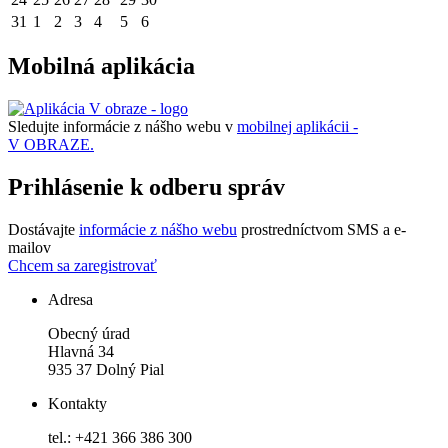
31
1
2
3
4
5
6
Mobilná aplikácia
Sledujte informácie z nášho webu v
mobilnej aplikácii -
V OBRAZE.
Prihlásenie k odberu správ
Dostávajte
informácie z nášho webu
prostredníctvom SMS a e-
mailov
Chcem sa zaregistrovať
Adresa
Obecný úrad
Hlavná 34
935 37 Dolný Pial
Kontakty
tel.: +421 366 386 300