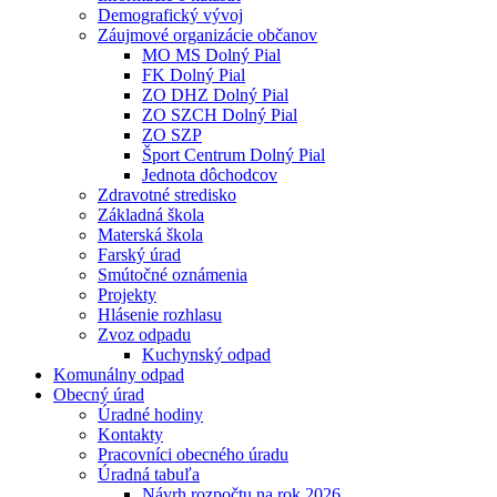
Demografický vývoj
Záujmové organizácie občanov
MO MS Dolný Pial
FK Dolný Pial
ZO DHZ Dolný Pial
ZO SZCH Dolný Pial
ZO SZP
Šport Centrum Dolný Pial
Jednota dôchodcov
Zdravotné stredisko
Základná škola
Materská škola
Farský úrad
Smútočné oznámenia
Projekty
Hlásenie rozhlasu
Zvoz odpadu
Kuchynský odpad
Komunálny odpad
Obecný úrad
Úradné hodiny
Kontakty
Pracovníci obecného úradu
Úradná tabuľa
Návrh rozpočtu na rok 2026