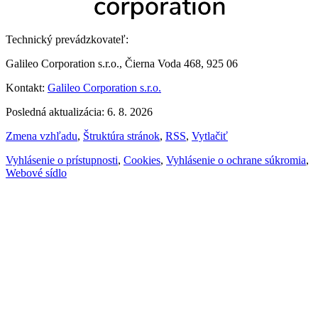
Technický prevádzkovateľ:
Galileo Corporation s.r.o., Čierna Voda 468, 925 06
Kontakt:
Galileo Corporation s.r.o.
Posledná aktualizácia: 6. 8. 2026
Zmena vzhľadu
,
Štruktúra stránok
,
RSS
,
Vytlačiť
Vyhlásenie o prístupnosti
,
Cookies
,
Vyhlásenie o ochrane súkromia
,
Webové sídlo