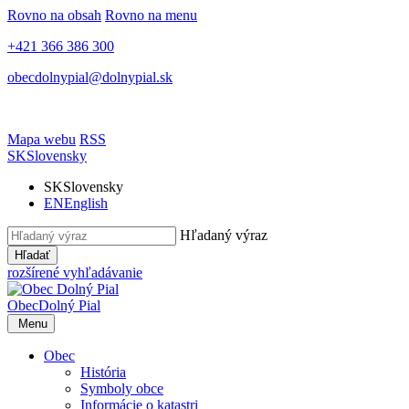
Rovno na obsah
Rovno na menu
+421 366 386 300
obecdolnypial@dolnypial.sk
Mapa webu
RSS
SK
Slovensky
SK
Slovensky
EN
English
Hľadaný výraz
Hľadať
rozšírené vyhľadávanie
Obec
Dolný Pial
Menu
Obec
História
Symboly obce
Informácie o katastri