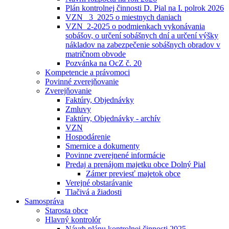
Plán kontrolnej činnosti D. Pial na I. polrok 2026
VZN _3_2025 o miestnych daniach
VZN_2-2025 o podmienkach vykonávania
sobášov, o určení sobášnych dní a určení výšky
nákladov na zabezpečenie sobášnych obradov v
matričnom obvode
Pozvánka na OcZ č. 20
Kompetencie a právomoci
Povinné zverejňovanie
Zverejňovanie
Faktúry, Objednávky
Zmluvy
Faktúry, Objednávky - archív
VZN
Hospodárenie
Smernice a dokumenty
Povinne zverejnené informácie
Predaj a prenájom majetku obce Dolný Pial
Zámer previesť majetok obce
Verejné obstarávanie
Tlačivá a žiadosti
Samospráva
Starosta obce
Hlavný kontrolór
Návrh plánu kontrolnej činnosti 2025