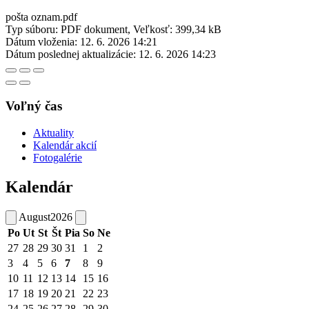
pošta oznam.pdf
Typ súboru: PDF dokument, Veľkosť: 399,34 kB
Dátum vloženia:
12. 6. 2026 14:21
Dátum poslednej aktualizácie:
12. 6. 2026 14:23
Voľný čas
Aktuality
Kalendár akcií
Fotogalérie
Kalendár
August
2026
Po
Ut
St
Št
Pia
So
Ne
27
28
29
30
31
1
2
3
4
5
6
7
8
9
10
11
12
13
14
15
16
17
18
19
20
21
22
23
24
25
26
27
28
29
30