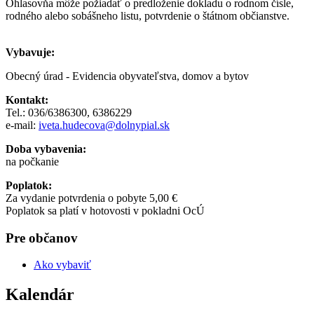
Ohlasovňa môže požiadať o predloženie dokladu o rodnom čísle,
rodného alebo sobášneho listu, potvrdenie o štátnom občianstve.
Vybavuje:
Obecný úrad - Evidencia obyvateľstva, domov a bytov
Kontakt:
Tel.: 036/6386300, 6386229
e-mail:
iveta.hudecova@dolnypial.sk
Doba vybavenia:
na počkanie
Poplatok:
Za vydanie potvrdenia o pobyte 5,00 €
Poplatok sa platí v hotovosti v pokladni OcÚ
Pre občanov
Ako vybaviť
Kalendár