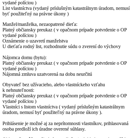
vydané políciou )
List vlastníctva (vydaný príslušným katastrálnym úradom, nemusí
byť použiteľný na právne úkony )
Manžel/manželka, nezaopatrené dieťa:
Platný občiansky preukaz ( v opačnom prípade potvrdenie o OP
vydané políciou )
Oznámenie o uzavretí manželstva
U dieťaťa rodný list, rozhodnutie súdu o zverení do výchovy
Nájomca domu (bytu):
Platný občiansky preukaz ( v opačnom prípade potvrdenie o OP
vydané políciou )
Nájomná zmluva uzatvorená na dobu neurčitú
Obyvateľ bez užívacieho, alebo vlastníckeho vzťahu
k nehnuteľnosti:
Platný občiansky preukaz ( v opačnom prípade potvrdenie o OP
vydané políciou )
Vlastníci s listom vlastníctva ( vydaný príslušným katastrálnym
úradom, nemusí byť použiteľný na právne úkony ).
Prihlásenie je možné aj za neprítomnosti vlastníkov, prihlasovaná
osoba predloží ich úradne overené súhlasy.