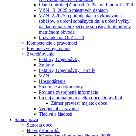
Plán kontrolnej činnosti D. Pial na I. polrok 2026
VZN _3_2025 o miestnych daniach
VZN_2-2025 o podmienkach vykonávania
sobášov, o určení sobášnych dní a určení výšky
nákladov na zabezpečenie sobášnych obradov v
matričnom obvode
Pozvánka na OcZ č. 20
Kompetencie a právomoci
Povinné zverejňovanie
Zverejňovanie
Faktúry, Objednávky
Zmluvy
Faktúry, Objednávky - archív
VZN
Hospodárenie
Smernice a dokumenty
Povinne zverejnené informácie
Predaj a prenájom majetku obce Dolný Pial
Zámer previesť majetok obce
Verejné obstarávanie
Tlačivá a žiadosti
Samospráva
Starosta obce
Hlavný kontrolór
Návrh plánu kontrolnej činnosti 2025