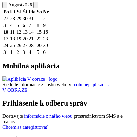
August
2026
Po
Ut
St
Št
Pia
So
Ne
27
28
29
30
31
1
2
3
4
5
6
7
8
9
10
11
12
13
14
15
16
17
18
19
20
21
22
23
24
25
26
27
28
29
30
31
1
2
3
4
5
6
Mobilná aplikácia
Sledujte informácie z nášho webu v
mobilnej aplikácii -
V OBRAZE.
Prihlásenie k odberu správ
Dostávajte
informácie z nášho webu
prostredníctvom SMS a e-
mailov
Chcem sa zaregistrovať