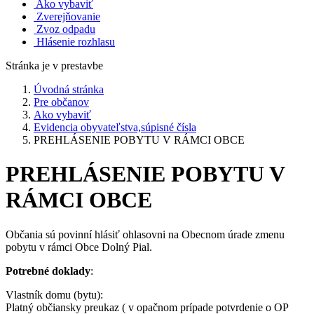
Ako vybaviť
Zverejňovanie
Zvoz odpadu
Hlásenie rozhlasu
Stránka je v prestavbe
Úvodná stránka
Pre občanov
Ako vybaviť
Evidencia obyvateľstva,súpisné čísla
PREHLÁSENIE POBYTU V RÁMCI OBCE
PREHLÁSENIE POBYTU V
RÁMCI OBCE
Občania sú povinní hlásiť ohlasovni na Obecnom úrade zmenu
pobytu v rámci Obce Dolný Pial.
Potrebné doklady
:
Vlastník domu (bytu):
Platný občiansky preukaz ( v opačnom prípade potvrdenie o OP