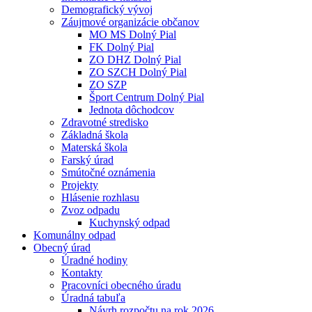
Demografický vývoj
Záujmové organizácie občanov
MO MS Dolný Pial
FK Dolný Pial
ZO DHZ Dolný Pial
ZO SZCH Dolný Pial
ZO SZP
Šport Centrum Dolný Pial
Jednota dôchodcov
Zdravotné stredisko
Základná škola
Materská škola
Farský úrad
Smútočné oznámenia
Projekty
Hlásenie rozhlasu
Zvoz odpadu
Kuchynský odpad
Komunálny odpad
Obecný úrad
Úradné hodiny
Kontakty
Pracovníci obecného úradu
Úradná tabuľa
Návrh rozpočtu na rok 2026