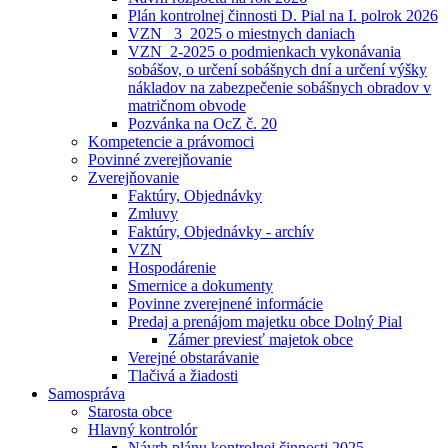
Plán kontrolnej činnosti D. Pial na I. polrok 2026
VZN _3_2025 o miestnych daniach
VZN_2-2025 o podmienkach vykonávania
sobášov, o určení sobášnych dní a určení výšky
nákladov na zabezpečenie sobášnych obradov v
matričnom obvode
Pozvánka na OcZ č. 20
Kompetencie a právomoci
Povinné zverejňovanie
Zverejňovanie
Faktúry, Objednávky
Zmluvy
Faktúry, Objednávky - archív
VZN
Hospodárenie
Smernice a dokumenty
Povinne zverejnené informácie
Predaj a prenájom majetku obce Dolný Pial
Zámer previesť majetok obce
Verejné obstarávanie
Tlačivá a žiadosti
Samospráva
Starosta obce
Hlavný kontrolór
Návrh plánu kontrolnej činnosti 2025