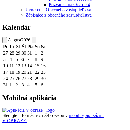
Pozvánka na Ocz č.24
Uznesenia Obecného zastupiteľstva
Zápisnice z obecného zastupiteľstva
Kalendár
August
2026
Po
Ut
St
Št
Pia
So
Ne
27
28
29
30
31
1
2
3
4
5
6
7
8
9
10
11
12
13
14
15
16
17
18
19
20
21
22
23
24
25
26
27
28
29
30
31
1
2
3
4
5
6
Mobilná aplikácia
Sledujte informácie z nášho webu v
mobilnej aplikácii -
V OBRAZE.