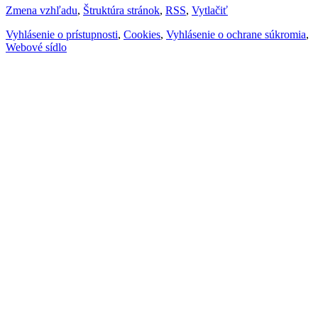
Zmena vzhľadu
,
Štruktúra stránok
,
RSS
,
Vytlačiť
Vyhlásenie o prístupnosti
,
Cookies
,
Vyhlásenie o ochrane súkromia
,
Webové sídlo