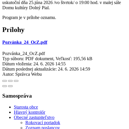
uskutoční dňa 25.júna 2026 /vo štvrtok/ o 19:00 hod. v malej sále
Domu kultúry Dolný Pial.
Program je v prílohe oznamu.
Prílohy
Pozvánka_24_OcZ.pdf
Pozvánka_24_OcZ.pdf
Typ súboru: PDF dokument, Veľkosť: 195,56 kB
Dátum vloženia:
24. 6. 2026 14:55
Dátum poslednej aktualizácie:
24. 6. 2026 14:59
Autor:
Správca Webu
Samospráva
Starosta obce
Hlavný kontrolór
Obecné zastupiteľstvo
Rokovací poriadok
Zoznam poslancov