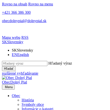
Rovno na obsah
Rovno na menu
+421 366 386 300
obecdolnypial@dolnypial.sk
Mapa webu
RSS
SK
Slovensky
SK
Slovensky
EN
English
Hľadaný výraz
Hľadať
rozšírené vyhľadávanie
Obec
Dolný Pial
Menu
Obec
História
Symboly obce
Informácie o katastri