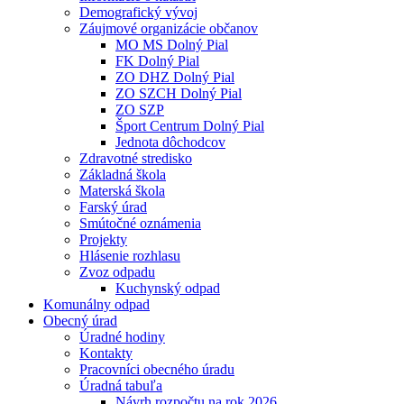
Demografický vývoj
Záujmové organizácie občanov
MO MS Dolný Pial
FK Dolný Pial
ZO DHZ Dolný Pial
ZO SZCH Dolný Pial
ZO SZP
Šport Centrum Dolný Pial
Jednota dôchodcov
Zdravotné stredisko
Základná škola
Materská škola
Farský úrad
Smútočné oznámenia
Projekty
Hlásenie rozhlasu
Zvoz odpadu
Kuchynský odpad
Komunálny odpad
Obecný úrad
Úradné hodiny
Kontakty
Pracovníci obecného úradu
Úradná tabuľa
Návrh rozpočtu na rok 2026