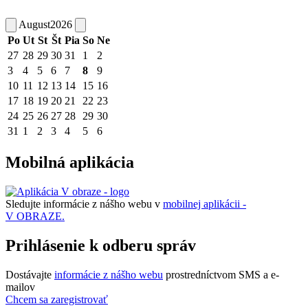
August
2026
Po
Ut
St
Št
Pia
So
Ne
27
28
29
30
31
1
2
3
4
5
6
7
8
9
10
11
12
13
14
15
16
17
18
19
20
21
22
23
24
25
26
27
28
29
30
31
1
2
3
4
5
6
Mobilná aplikácia
Sledujte informácie z nášho webu v
mobilnej aplikácii -
V OBRAZE.
Prihlásenie k odberu správ
Dostávajte
informácie z nášho webu
prostredníctvom SMS a e-
mailov
Chcem sa zaregistrovať