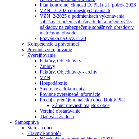
Plán kontrolnej činnosti D. Pial na I. polrok 2026
VZN _3_2025 o miestnych daniach
VZN_2-2025 o podmienkach vykonávania
sobášov, o určení sobášnych dní a určení výšky
nákladov na zabezpečenie sobášnych obradov v
matričnom obvode
Pozvánka na OcZ č. 20
Kompetencie a právomoci
Povinné zverejňovanie
Zverejňovanie
Faktúry, Objednávky
Zmluvy
Faktúry, Objednávky - archív
VZN
Hospodárenie
Smernice a dokumenty
Povinne zverejnené informácie
Predaj a prenájom majetku obce Dolný Pial
Zámer previesť majetok obce
Verejné obstarávanie
Tlačivá a žiadosti
Samospráva
Starosta obce
Hlavný kontrolór
Návrh plánu kontrolnej činnosti 2025