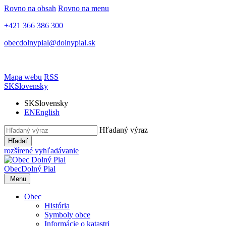
Rovno na obsah
Rovno na menu
+421 366 386 300
obecdolnypial@dolnypial.sk
Mapa webu
RSS
SK
Slovensky
SK
Slovensky
EN
English
Hľadaný výraz
Hľadať
rozšírené vyhľadávanie
Obec
Dolný Pial
Menu
Obec
História
Symboly obce
Informácie o katastri