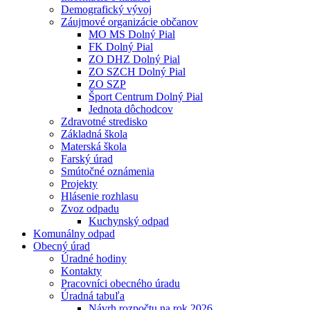
Demografický vývoj
Záujmové organizácie občanov
MO MS Dolný Pial
FK Dolný Pial
ZO DHZ Dolný Pial
ZO SZCH Dolný Pial
ZO SZP
Šport Centrum Dolný Pial
Jednota dôchodcov
Zdravotné stredisko
Základná škola
Materská škola
Farský úrad
Smútočné oznámenia
Projekty
Hlásenie rozhlasu
Zvoz odpadu
Kuchynský odpad
Komunálny odpad
Obecný úrad
Úradné hodiny
Kontakty
Pracovníci obecného úradu
Úradná tabuľa
Návrh rozpočtu na rok 2026