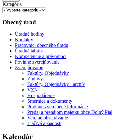
Kategória
Obecný úrad
Úradné hodiny
Kontakty
Pracovníci obecného úradu
Úradná tabuľa
Kompetencie a právomoci
Povinné zverejňovanie
Zverejňovanie
Faktúry, Objednávky
Zmluvy
Faktúry, Objednávky - archív
VZN
Hospodárenie
Smernice a dokumenty
Povinne zverejnené informácie
Predaj a prenájom majetku obce Dolný Pial
Verejné obstarávanie
Tlačivá a žiadosti
Kalendár